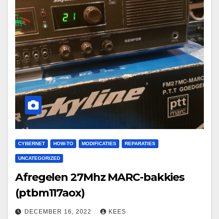
CYBERNET
HOW-TO
MODIFICATIES
REPARATIES
UNCATEGORIZED
Afregelen 27Mhz MARC-bakkies
(ptbm117aox)
DECEMBER 16, 2022
KEES