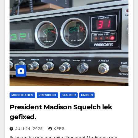
MODIFICATIES
PRESIDENT
STALKER
UNIDEN
President Madison Squelch lek
gefixed.
JULI 24, 2025
KEES
Ik kwam bij een van mijn President Madisons een