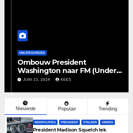
UNCATEGORIZED
Ombouw President
Washington naar FM (Under
Construction)
JUNI 21, 2024
KEES
Nieuwste
Populair
Trending
MODIFICATIES
PRESIDENT
STALKER
UNIDEN
President Madison Squelch lek