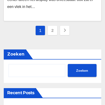
een vlek in het…
Berichten
1
2
paginering
Zoeken
Zoeken
Recent Posts