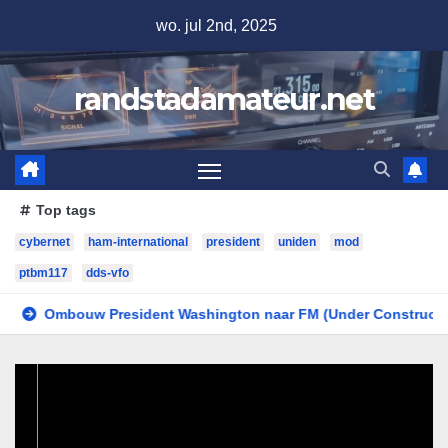
Ga
wo. jul 2nd, 2025
naar
de
randstadamateur.net
inhoud
Top tags
cybernet
ham-international
president
uniden
mod
ptbm117
dds-vfo
resident Washington naar FM (Under Construction)
Lampj