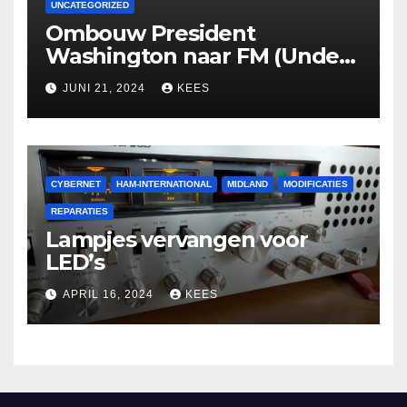
UNCATEGORIZED
Ombouw President
Washington naar FM (Under
Construction)
JUNI 21, 2024
KEES
CYBERNET
HAM-INTERNATIONAL
MIDLAND
MODIFICATIES
REPARATIES
Lampjes vervangen voor
LED’s
APRIL 16, 2024
KEES