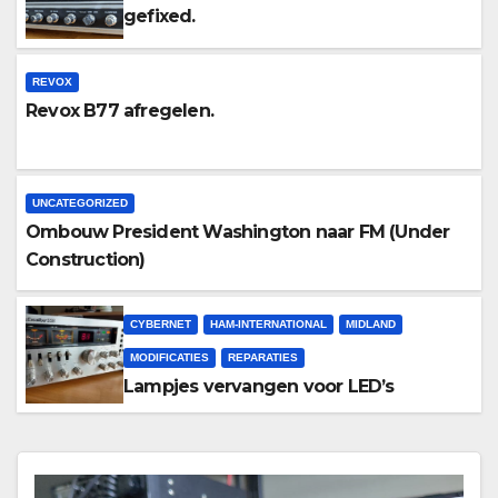
gefixed.
REVOX
Revox B77 afregelen.
UNCATEGORIZED
Ombouw President Washington naar FM (Under
Construction)
CYBERNET
HAM-INTERNATIONAL
MIDLAND
MODIFICATIES
REPARATIES
Lampjes vervangen voor LED’s