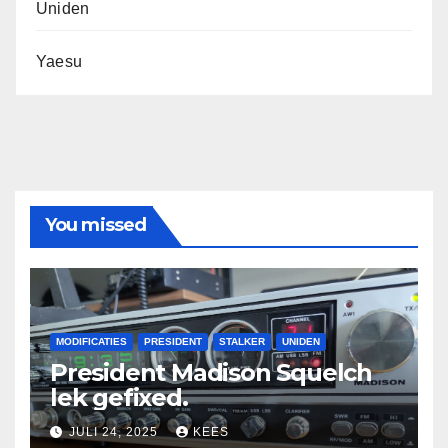
Uniden
Yaesu
You missed
MODIFICATIES
PRESIDENT
STALKER
UNIDEN
President Madison Squelch
lek gefixed.
JULI 24, 2025
KEES