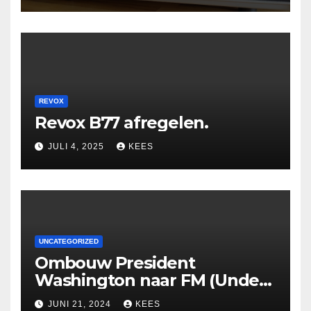
REVOX
Revox B77 afregelen.
JULI 4, 2025
KEES
UNCATEGORIZED
Ombouw President
Washington naar FM (Under
Construction)
JUNI 21, 2024
KEES