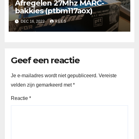
Afregelen 27Mhz MARC-
bakkies (ptbm117aox)
DEC 16, 2022
KEES
Geef een reactie
Je e-mailadres wordt niet gepubliceerd.
Vereiste
velden zijn gemarkeerd met
*
Reactie
*