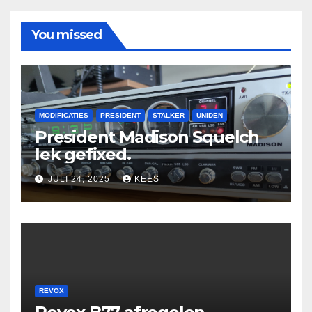
You missed
MODIFICATIES
PRESIDENT
STALKER
UNIDEN
President Madison Squelch
lek gefixed.
JULI 24, 2025
KEES
REVOX