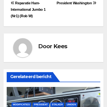
Bericht
Reparatie Ham-
President Washington
International Jumbo 1
navigatie
(Nr1) (Rob W)
Door
Kees
Gerelateerd bericht
MODIFICATIES
PRESIDENT
STALKER
UNIDEN