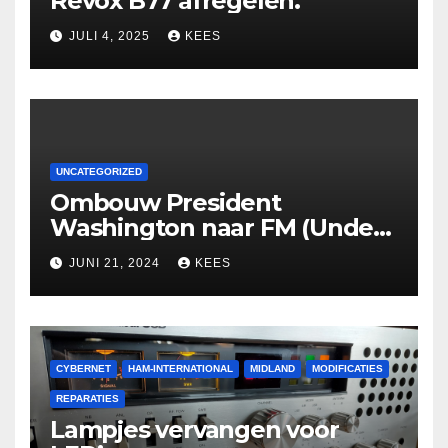
Revox B77 afregelen.
JULI 4, 2025
KEES
UNCATEGORIZED
Ombouw President
Washington naar FM (Under
Construction)
JUNI 21, 2024
KEES
CYBERNET
HAM-INTERNATIONAL
MIDLAND
MODIFICATIES
REPARATIES
Lampjes vervangen voor