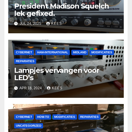
President Madison Squelch
lek gefixed.
JUL 24, 2025
KEES
CYBERNET
HAM-INTERNATIONAL
MIDLAND
MODIFICATIES
REPARATIES
Lampjes vervangen voor
LED’s
APR 16, 2024
KEES
CYBERNET
HOW-TO
MODIFICATIES
REPARATIES
UNCATEGORIZED