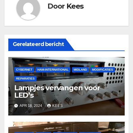
Door
Kees
Gerelateerd bericht
CYBERNET
HAM-INTERNATIONAL
MIDLAND
MODIFICATIES
REPARATIES
Lampjes vervangen voor
LED’s
APR 16, 2024
KEES