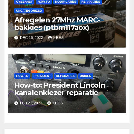
CYBERNET
HOW-TO
MODIFICATIES
REPARATIES
UNCATEGORIZED
Afregelen 27Mhz MARC-
bakkies (ptbm117aox)
DEC 16, 2022
KEES
HOW-TO
PRESIDENT
REPARATIES
UNIDEN
How-to: President Lincoln
kanalenkiezer reparatie
FEB 21, 2022
KEES