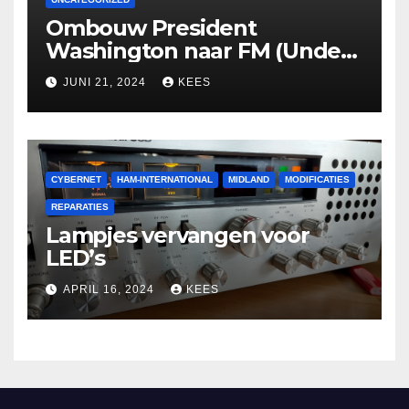
Ombouw President
Washington naar FM (Under
Construction)
JUNI 21, 2024
KEES
CYBERNET
HAM-INTERNATIONAL
MIDLAND
MODIFICATIES
REPARATIES
Lampjes vervangen voor
LED’s
APRIL 16, 2024
KEES