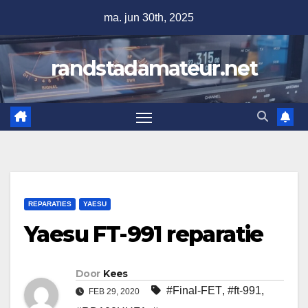
Ga
ma. jun 30th, 2025
naar
de
randstadamateur.net
inhoud
REPARATIES
YAESU
Yaesu FT-991 reparatie
Door
Kees
#Final-FET
,
#ft-991
,
FEB 29, 2020