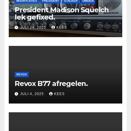
MODIFICATIES
PRESIDENT
STALKER
UNIDEN
President Madison Squelch
lek gefixed.
JULI 24, 2025
KEES
REVOX
Revox B77 afregelen.
JULI 4, 2025
KEES