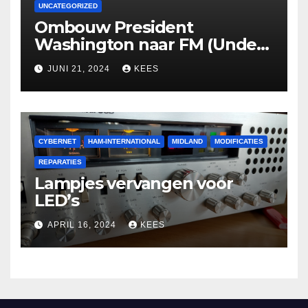
UNCATEGORIZED
Ombouw President
Washington naar FM (Under
Construction)
JUNI 21, 2024
KEES
CYBERNET
HAM-INTERNATIONAL
MIDLAND
MODIFICATIES
REPARATIES
Lampjes vervangen voor
LED’s
APRIL 16, 2024
KEES