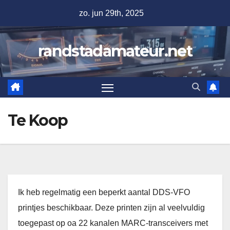
Ga
zo. jun 29th, 2025
naar
de
randstadamateur.net
inhoud
Te Koop
Ik heb regelmatig een beperkt aantal DDS-VFO
printjes beschikbaar. Deze printen zijn al veelvuldig
toegepast op oa 22 kanalen MARC-transceivers met