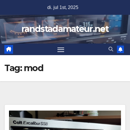
Ga
di. jul 1st, 2025
naar
de
randstadamateur.net
inhoud
Tag:
mod