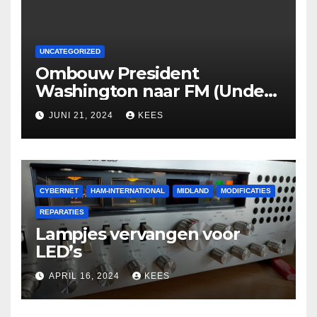
UNCATEGORIZED
Ombouw President
Washington naar FM (Under
Construction)
JUNI 21, 2024
KEES
CYBERNET
HAM-INTERNATIONAL
MIDLAND
MODIFICATIES
REPARATIES
Lampjes vervangen voor
LED’s
APRIL 16, 2024
KEES