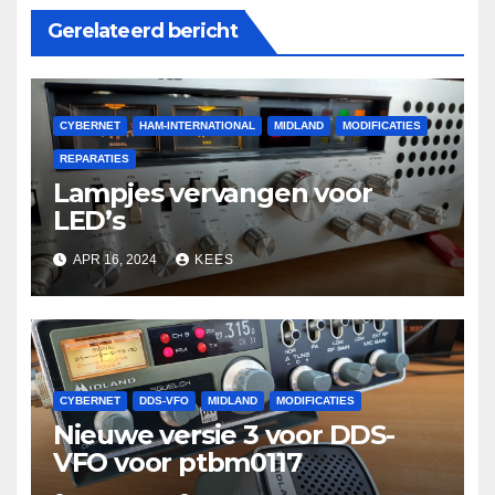
Gerelateerd bericht
CYBERNET
HAM-INTERNATIONAL
MIDLAND
MODIFICATIES
REPARATIES
Lampjes vervangen voor
LED’s
APR 16, 2024
KEES
CYBERNET
DDS-VFO
MIDLAND
MODIFICATIES
Nieuwe versie 3 voor DDS-
VFO voor ptbm0117