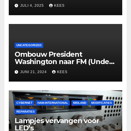
JULI 4, 2025
KEES
UNCATEGORIZED
Ombouw President
Washington naar FM (Under
Construction)
JUNI 21, 2024
KEES
CYBERNET
HAM-INTERNATIONAL
MIDLAND
MODIFICATIES
REPARATIES
Lampjes vervangen voor
LED’s