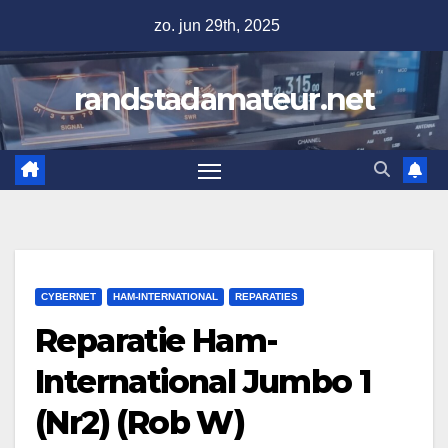
Ga
zo. jun 29th, 2025
naar
de
randstadamateur.net
inhoud
CYBERNET
HAM-INTERNATIONAL
REPARATIES
Reparatie Ham-
International Jumbo 1
(Nr2) (Rob W)