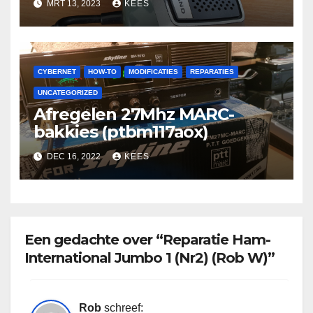
MRT 13, 2023
KEES
CYBERNET
HOW-TO
MODIFICATIES
REPARATIES
UNCATEGORIZED
Afregelen 27Mhz MARC-
bakkies (ptbm117aox)
DEC 16, 2022
KEES
Een gedachte over “Reparatie Ham-
International Jumbo 1 (Nr2) (Rob W)”
Rob
schreef: