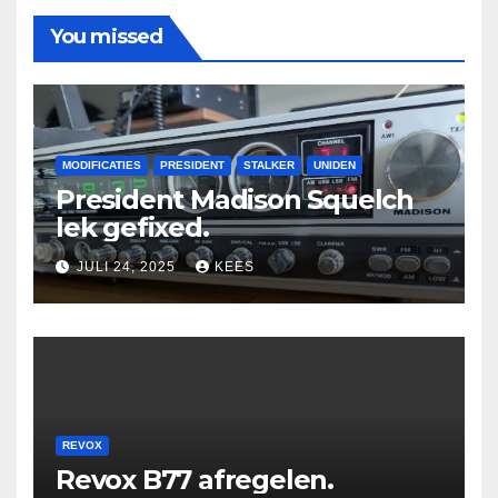
You missed
MODIFICATIES
PRESIDENT
STALKER
UNIDEN
President Madison Squelch
lek gefixed.
JULI 24, 2025
KEES
REVOX
Revox B77 afregelen.