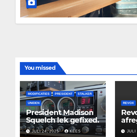
You missed
MODIFICATIES
PRESIDENT
STALKER
UNIDEN
REVOX
President Madison
Rev
Squelch lek gefixed.
afre
JULI 24, 2025
KEES
JULI