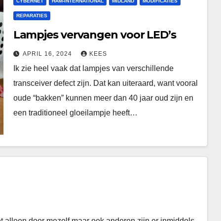
CYBERNET
HAM-INTERNATIONAL
MIDLAND
MODIFICATIES
REPARATIES
Lampjes vervangen voor LED’s
APRIL 16, 2024
KEES
Ik zie heel vaak dat lampjes van verschillende
transceiver defect zijn. Dat kan uiteraard, want vooral
oude “bakken” kunnen meer dan 40 jaar oud zijn en
een traditioneel gloeilampje heeft…
t alleen door mezelf maar ook anderen zijn er inmiddels