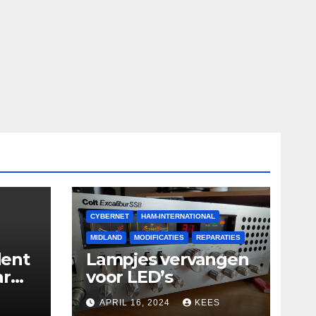
CYBERNET
HAM-INTERNATIONAL
MIDLAND
MODIFICATIES
REPARATIES
ent
Lampjes vervangen
ar
voor LED’s
APRIL 16, 2024
KEES